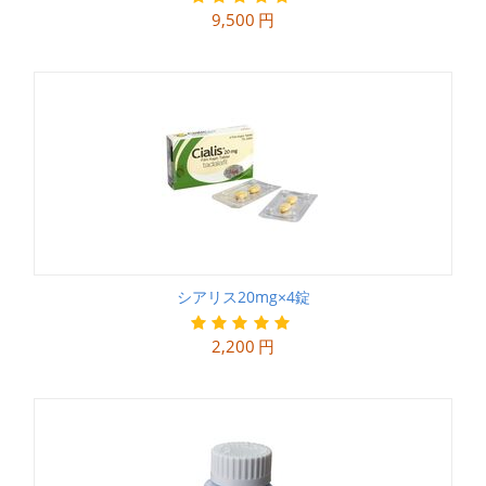
9,500
円
シアリス20mg×4錠
2,200
円