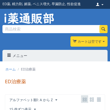
ED薬
,
精力剤
,
媚薬
,
ペニス増大
,
早漏防止
,
性欲促進
カートは空です
メニュー
ホーム
/
ED治療薬
ED治療薬
アルファベット順l: A から Z
15 件ずつ表示