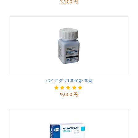
3,200
円
バイアグラ100mg×30錠
9,600
円