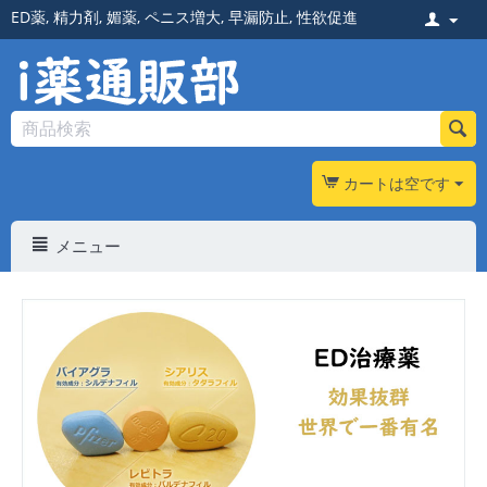
ED薬
,
精力剤
,
媚薬
,
ペニス増大
,
早漏防止
,
性欲促進
カートは空です
メニュー