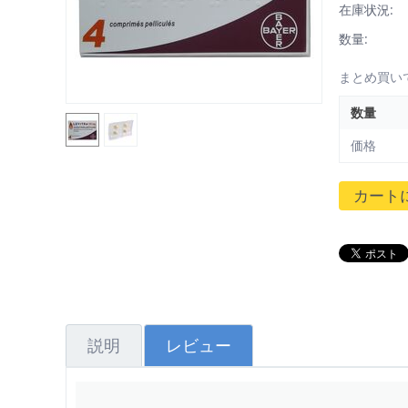
在庫状況:
数量:
まとめ買い
数量
価格
カート
説明
レビュー