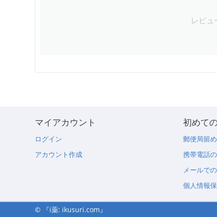
レビュ
マイアカウント
初めて
ログイン
郵便局留
アカウント作成
携帯電話
メールで
個人情報
© 『i薬: ikusuri.com』