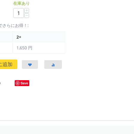
在庫あり
+
−
でさらにお得！:
2+
1,650
円
に追加
Save