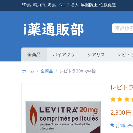
ED薬
,
精力剤
,
媚薬
,
ペニス増大
,
早漏防止
,
性欲促進
全商品
バイアグラ
シアリス
レビト
ホーム
/
全商品
/
レビトラ20mg×4錠
レビトラ
2,300
円
お問い合