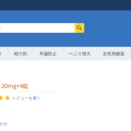
ラ
精力剤
早漏防止
ペニス増大
女性用媚薬
20mg×4錠
レビューを書く
わせ